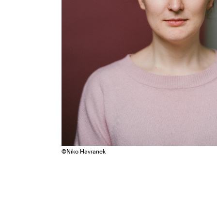
©
Niko Havranek