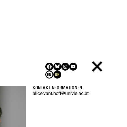
QUALIFIKATION
PhD, Princeton University
LINKS ZUM THEMA
EN
DE
Website
KONTAKTINFORMATIONEN
alice.vant.hoff@univie.ac.at