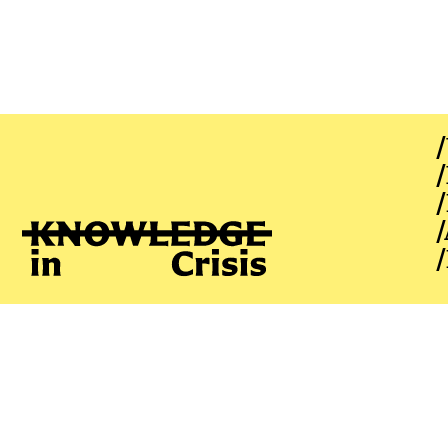
/
/
/
Francesco Praolini
/
/
ÜBER