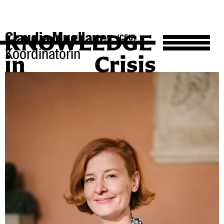
Claudia Muellauer
(CEU)
Koordinatorin